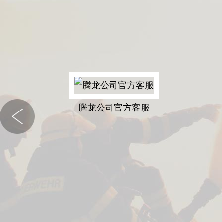
腾龙公司官方客服