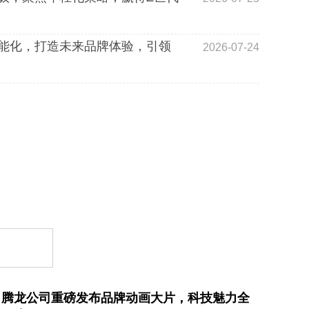
能化，打造未来品牌体验，引领
2026-07-24
腾龙公司重磅发布品牌动画大片，科技魅力全