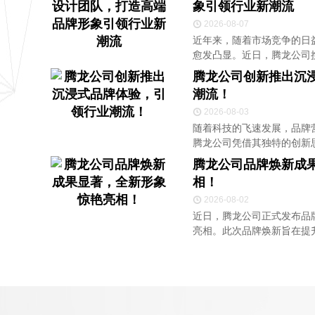
象引领行业新潮流
2026-08-07
近年来，随着市场竞争的日
愈发凸显。近日，腾龙公司携
腾龙公司创新推出沉
潮流！
2026-08-03
随着科技的飞速发展，品牌
腾龙公司凭借其独特的创新思
腾龙公司品牌焕新成
相！
2026-08-02
近日，腾龙公司正式发布品
亮相。此次品牌焕新旨在提升