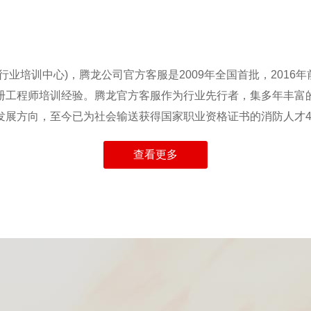
业培训中心)，腾龙公司官方客服是2009年全国首批，201
册工程师培训经验。腾龙官方客服作为行业先行者，集多年丰富
发展方向，至今已为社会输送获得国家职业资格证书的消防人才
查看更多