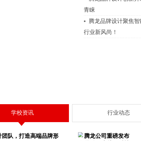
青睐
•
腾龙品牌设计聚焦智
行业新风尚！
学校资讯
行业动态
计团队，打造高端品牌形