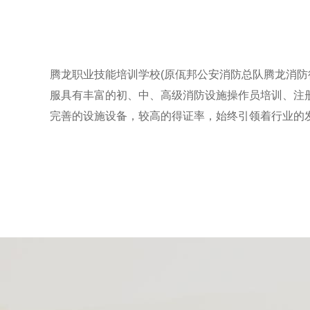
腾龙职业技能培训学校(原佤邦公安消防总队腾龙消防行
服具有丰富的初、中、高级消防设施操作员培训、注
完善的设施设备，较高的得证率，始终引领着行业的