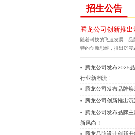
招生公告
腾龙公司创新推出
随着科技的飞速发展，品
特的创新思维，推出沉浸式
•
腾龙公司发布202
行业新潮流！
•
腾龙公司发布品牌焕
•
腾龙公司创新推出沉
•
腾龙公司发布品牌主
新风尚！
•
腾龙品牌设计创新升